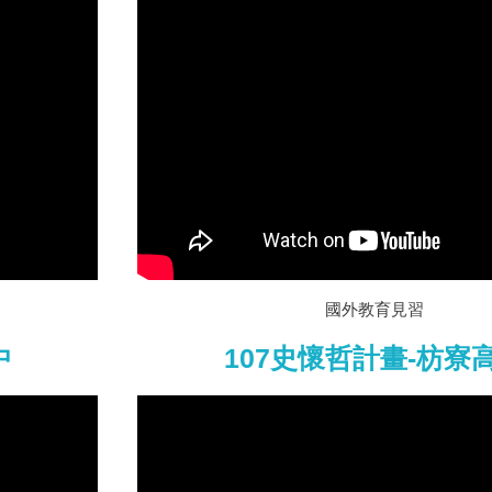
國外教育見習
中
107史懷哲計畫-枋寮