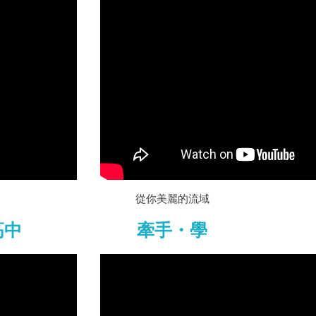
從你美麗的流域
高中
牽手・學