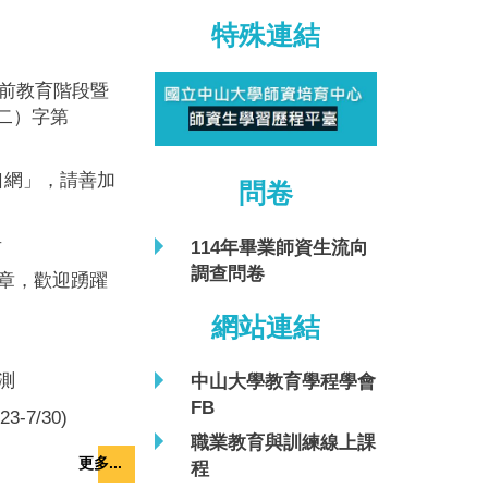
特殊連結
職前教育階段暨
二）字第
口網」，請善加
問卷
告
114年畢業師資生流向
調查問卷
選簡章，歡迎踴躍
網站連結
測
中山大學教育學程學會
FB
7/30)
職業教育與訓練線上課
更多...
程