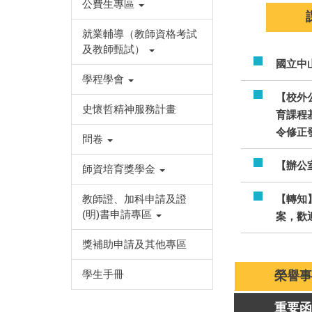
公費生專區
就業輔導（教師資格考試
及教師甄試）
國立中
學程學會
【校外
史懷哲精神服務計畫
育課程基
令修正
問卷
【辦公室
師資培育獎學金
教師證、加科申請及證
【轉知
(明)書申請專區
案，歡
獎補助申請及其他專區
學生手冊
榮譽事
重要函