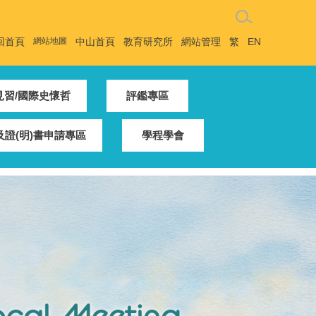
回首頁
網站地圖
中山首頁
教育研究所
網站管理
繁
EN
見習/國際史懷哲
評鑑專區
證(明)書申請專區
學程學會