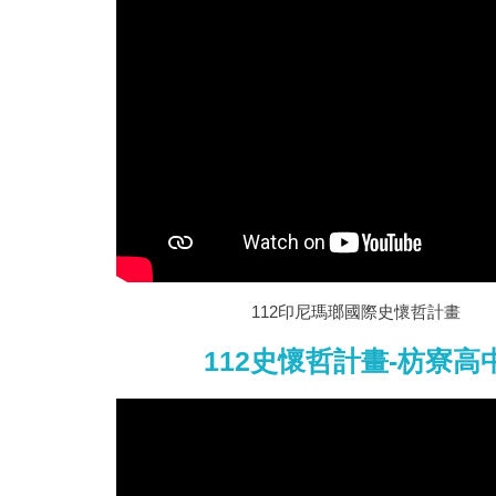
112印尼瑪瑯國際史懷哲計畫
112史懷哲計畫-枋寮高