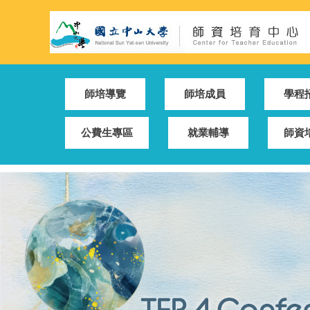
跳
到
主
要
內
容
師培導覽
師培成員
學程
區
公費生專區
就業輔導
師資